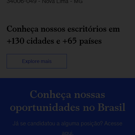
34006-049 - Nova Lima - MG
Conheça nossos escritórios em
+130 cidades e +65 países
Explore mais
Conheça nossas
oportunidades no Brasil
Já se candidatou a alguma posição?
Acesse
aqui
.