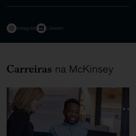
Instagram
LinkedIn
Carreiras
na McKinsey