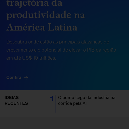
trajetória da
produtividade na
América Latina
Descubra onde estão as principais alavancas de
crescimento e o potencial de elevar o PIB da região
em até US$ 10 trilhões.
Confira
1
IDEIAS
O ponto cego da indústria na
RECENTES
corrida pela AI